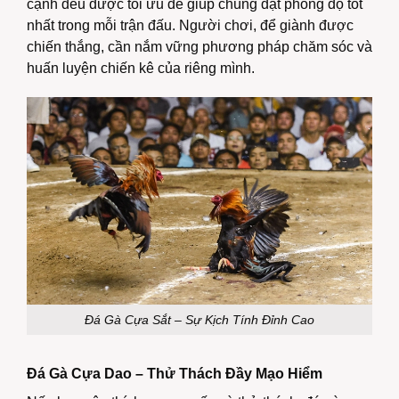
cạnh đều được tối ưu để giúp chúng đạt phong độ tốt
nhất trong mỗi trận đấu. Người chơi, để giành được
chiến thắng, cần nắm vững phương pháp chăm sóc và
huấn luyện chiến kê của riêng mình.
Đá Gà Cựa Sắt – Sự Kịch Tính Đỉnh Cao
Đá Gà Cựa Dao – Thử Thách Đầy Mạo Hiểm