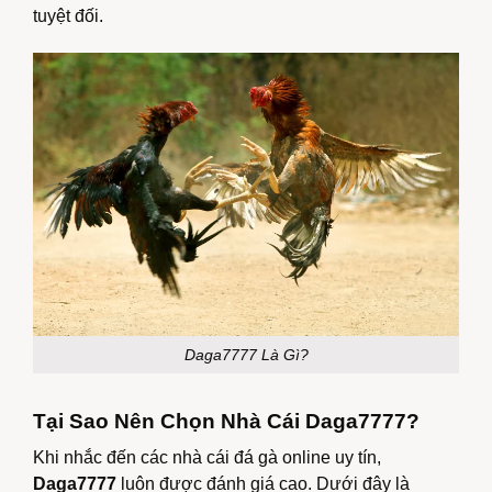
tuyệt đối.
Daga7777 Là Gì?
Tại Sao Nên Chọn Nhà Cái Daga7777?
Khi nhắc đến các nhà cái đá gà online uy tín,
Daga7777
luôn được đánh giá cao. Dưới đây là