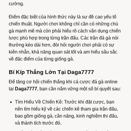
cường.
Điểm đặc biệt của hình thức này là sự đề cao yếu tố
chiến thuật. Người chơi không chỉ cần có những chú
gà mạnh mẽ mà còn phải hiểu rõ cách vận dụng chiến
lược phù hợp trong từng trận đấu. Các trận đá gà nòi
thường kéo dài hơn, đòi hỏi người chơi phải có sự
kiên nhẫn, khả năng quan sát tốt và am hiểu sâu sắc
về đặc điểm của từng giống gà.
Bí Kíp Thắng Lớn Tại Daga7777
Để tăng cơ hội chiến thắng khi cá cược đá gà online
tại
Daga7777
, bạn cần nắm vững một số bí quyết sau:
Tìm Hiểu Về Chiến Kê: Trước khi đặt cược, bạn
nên tìm hiểu kỹ về các chiến kê tham gia trận đấu,
bao gồm giống gà, cân nặng, kinh nghiệm thi đấu,
và thành tích trước đó.