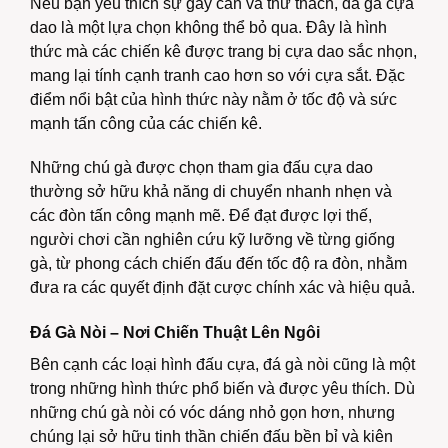
Nếu bạn yêu thích sự gay cấn và thử thách, đá gà cựa
dao là một lựa chọn không thể bỏ qua. Đây là hình
thức mà các chiến kê được trang bị cựa dao sắc nhọn,
mang lại tính cạnh tranh cao hơn so với cựa sắt. Đặc
điểm nổi bật của hình thức này nằm ở tốc độ và sức
mạnh tấn công của các chiến kê.
Những chú gà được chọn tham gia đấu cựa dao
thường sở hữu khả năng di chuyển nhanh nhẹn và
các đòn tấn công mạnh mẽ. Để đạt được lợi thế,
người chơi cần nghiên cứu kỹ lưỡng về từng giống
gà, từ phong cách chiến đấu đến tốc độ ra đòn, nhằm
đưa ra các quyết định đặt cược chính xác và hiệu quả.
Đá Gà Nòi – Nơi Chiến Thuật Lên Ngôi
Bên cạnh các loại hình đấu cựa, đá gà nòi cũng là một
trong những hình thức phổ biến và được yêu thích. Dù
những chú gà nòi có vóc dáng nhỏ gọn hơn, nhưng
chúng lại sở hữu tinh thần chiến đấu bền bỉ và kiên