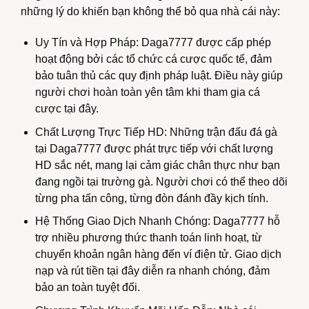
những lý do khiến bạn không thể bỏ qua nhà cái này:
Uy Tín và Hợp Pháp: Daga7777 được cấp phép
hoạt động bởi các tổ chức cá cược quốc tế, đảm
bảo tuân thủ các quy định pháp luật. Điều này giúp
người chơi hoàn toàn yên tâm khi tham gia cá
cược tại đây.
Chất Lượng Trực Tiếp HD: Những trận đấu đá gà
tại Daga7777 được phát trực tiếp với chất lượng
HD sắc nét, mang lại cảm giác chân thực như bạn
đang ngồi tại trường gà. Người chơi có thể theo dõi
từng pha tấn công, từng đòn đánh đầy kịch tính.
Hệ Thống Giao Dịch Nhanh Chóng: Daga7777 hỗ
trợ nhiều phương thức thanh toán linh hoạt, từ
chuyển khoản ngân hàng đến ví điện tử. Giao dịch
nạp và rút tiền tại đây diễn ra nhanh chóng, đảm
bảo an toàn tuyệt đối.