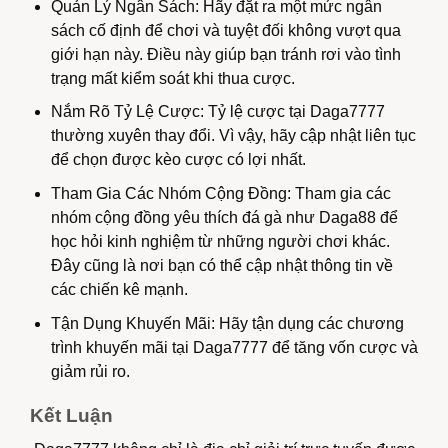
Quản Lý Ngân Sách: Hãy đặt ra một mức ngân
sách cố định để chơi và tuyệt đối không vượt qua
giới hạn này. Điều này giúp bạn tránh rơi vào tình
trạng mất kiểm soát khi thua cược.
Nắm Rõ Tỷ Lệ Cược: Tỷ lệ cược tại Daga7777
thường xuyên thay đổi. Vì vậy, hãy cập nhật liên tục
để chọn được kèo cược có lợi nhất.
Tham Gia Các Nhóm Cộng Đồng: Tham gia các
nhóm cộng đồng yêu thích đá gà như Daga88 để
học hỏi kinh nghiệm từ những người chơi khác.
Đây cũng là nơi bạn có thể cập nhật thông tin về
các chiến kê mạnh.
Tận Dụng Khuyến Mãi: Hãy tận dụng các chương
trình khuyến mãi tại Daga7777 để tăng vốn cược và
giảm rủi ro.
Kết Luận