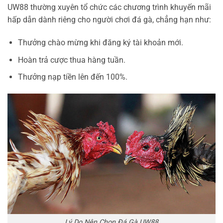
UW88 thường xuyên tổ chức các chương trình khuyến mãi
hấp dẫn dành riêng cho người chơi đá gà, chẳng hạn như:
Thưởng chào mừng khi đăng ký tài khoản mới.
Hoàn trả cược thua hàng tuần.
Thưởng nạp tiền lên đến 100%.
Lý Do Nên Chọn Đá Gà UW88