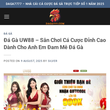
Skip
DAGA7777 – NHÀ CÁI CÁ CƯỢC ĐÁ GÀ TRỰC TIẾP SỐ 1 NĂM 2025
to
content
ĐÁ GÀ
Đá Gà UW88 – Sân Chơi Cá Cược Đỉnh Cao
Dành Cho Anh Em Đam Mê Đá Gà
POSTED ON
9 AUGUST, 2025
BY
SILVER