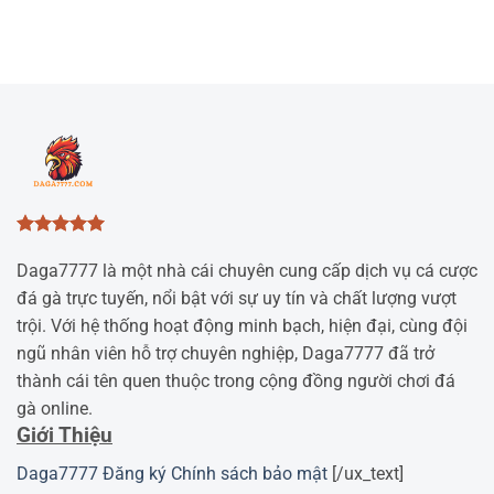
Có
Đỉnh
Lãi
Cao
Dành
Cho
Anh
Em
Đam
Mê
Đá
Gà
Daga7777 là một nhà cái chuyên cung cấp dịch vụ cá cược
đá gà trực tuyến, nổi bật với sự uy tín và chất lượng vượt
trội. Với hệ thống hoạt động minh bạch, hiện đại, cùng đội
ngũ nhân viên hỗ trợ chuyên nghiệp, Daga7777 đã trở
thành cái tên quen thuộc trong cộng đồng người chơi đá
gà online.
Giới Thiệu
Daga7777
Đăng ký
Chính sách bảo mật
[/ux_text]