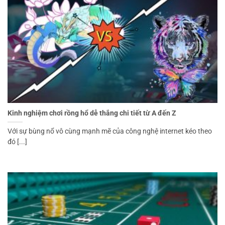
Kinh nghiệm chơi rồng hổ dễ thắng chi tiết từ A đến Z
Với sự bùng nổ vô cùng mạnh mẽ của công nghệ internet kéo theo
đó [...]