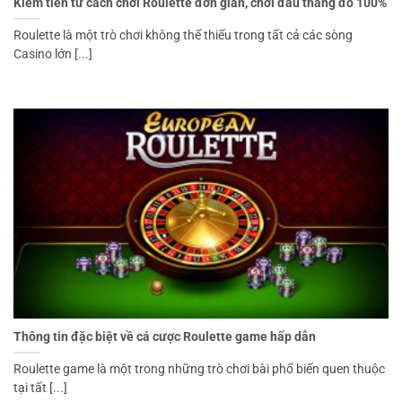
Kiếm tiền từ cách chơi Roulette đơn giản, chơi đâu thắng đó 100%
Roulette là một trò chơi không thể thiếu trong tất cả các sòng
Casino lớn [...]
Thông tin đặc biệt về cá cược Roulette game hấp dẫn
Roulette game là một trong những trò chơi bài phổ biến quen thuộc
tại tất [...]