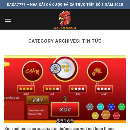
Skip
DAGA7777 – NHÀ CÁI CÁ CƯỢC ĐÁ GÀ TRỰC TIẾP SỐ 1 NĂM 2025
to
content
CATEGORY ARCHIVES:
TIN TỨC
Kinh nghiệm chơi xóc đĩa đổi thưởng cáo việt net luôn thắng