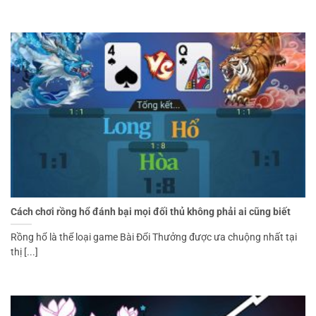
Cách chơi rồng hổ đánh bại mọi đối thủ không phải ai cũng biết
Rồng hổ là thể loại game Bài Đổi Thưởng được ưa chuộng nhất tại
thị [...]