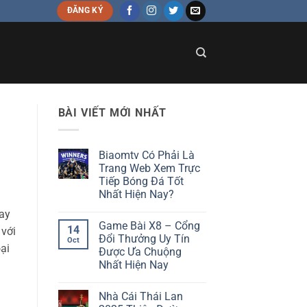
ĐĂNG KÝ
BÀI VIẾT MỚI NHẤT
Biaomtv Có Phải Là
Trang Web Xem Trực
Tiếp Bóng Đá Tốt
Nhất Hiện Nay?
No
gay
Comments
Game Bài X8 – Cổng
on
14
 với
Biaomtv
Đổi Thưởng Uy Tín
Oct
Có
ại
Được Ưa Chuộng
Phải
Là
Nhất Hiện Nay
Trang
Web
No
Xem
Comments
Nhà Cái Thái Lan
on
Trực
Game
Tiếp