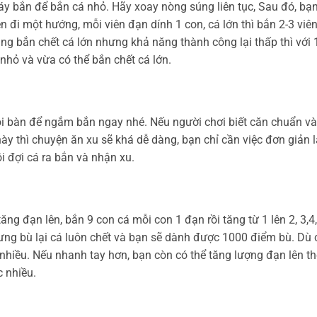
áy bắn để bắn cá nhỏ. Hãy xoay nòng súng liên tục, Sau đó, bạ
n đi một hướng, mỗi viên đạn dính 1 con, cá lớn thì bắn 2-3 viên
ung bắn chết cá lớn nhưng khả năng thành công lại thấp thì với 
nhỏ và vừa có thể bắn chết cá lớn.
ỏi bàn để ngắm bắn ngay nhé. Nếu người chơi biết căn chuẩn v
ày thì chuyện ăn xu sẽ khá dễ dàng, bạn chỉ cần việc đơn giản l
 đợi cá ra bắn và nhận xu.
ăng đạn lên, bắn 9 con cá mỗi con 1 đạn rồi tăng từ 1 lên 2, 3,4
ưng bù lại cá luôn chết và bạn sẽ dành được 1000 điểm bù. Dù 
 nhiều. Nếu nhanh tay hơn, bạn còn có thể tăng lượng đạn lên t
 nhiều.