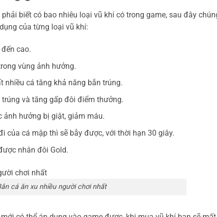
 phải biết có bao nhiêu loại vũ khí có trong game, sau đây chún
c dụng của từng loại vũ khí:
 đến cao.
á trong vùng ảnh hưởng.
t nhiều cá tăng khả năng bắn trúng.
 trúng và tăng gấp đôi điểm thưởng.
c ảnh hưởng bị giật, giảm máu.
i của cá mập thì sẽ bẫy được, với thời hạn 30 giây.
được nhân đôi Gold.
n cá ăn xu nhiều người chơi nhất
n mới có thể áp dụng vào game được, khi mua vũ khí bạn sẽ mất