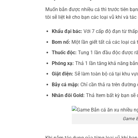
Muốn bắn được nhiều cá thì trước tiên bạn
tôi sẽ liệt kê cho bạn các loại vũ khí và tá
Khẩu đại bác:
Với 7 cấp độ đạn từ thấp
Bom nổ:
Một lần giết tất cả các loại c
Thuốc độc:
Tung 1 lần đầu độc được rấ
Phóng xạ:
Thả 1 lần tăng khả năng bắn
Giật điện:
Sẽ làm toàn bộ cá tại khu vự
Bẫy cá mập:
Chỉ cần thả ra trên đường đ
Nhân đôi Gold:
Thả Item bất kỳ bạn sẽ 
Game Bắ
Khi nắm tác dụng của từng loại vũ khí bạ