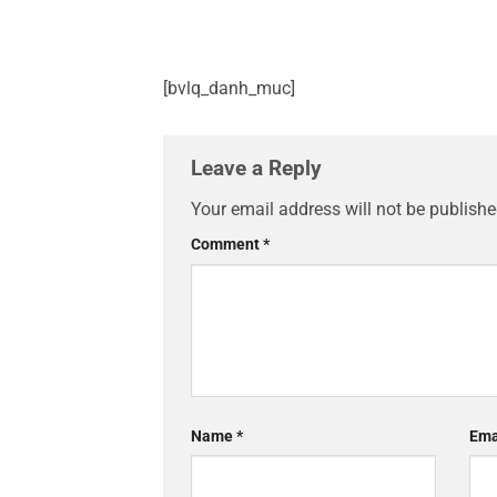
[bvlq_danh_muc]
Leave a Reply
Your email address will not be publishe
Comment
*
Name
*
Ema