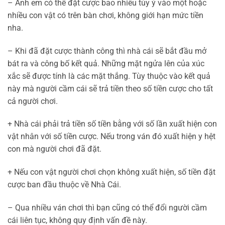
– Anh em có thể đặt cược bao nhiêu tùy ý vào một hoặc
nhiều con vật có trên bàn chơi, không giới hạn mức tiền
nha.
– Khi đã đặt cược thành công thì nhà cái sẽ bắt đầu mở
bát ra và công bố kết quả. Những mặt ngửa lên của xúc
xắc sẽ được tính là các mặt thắng. Tùy thuộc vào kết quả
này mà người cầm cái sẽ trả tiền theo số tiền cược cho tất
cả người chơi.
+ Nhà cái phải trả tiền số tiền bằng với số lần xuất hiện con
vật nhân với số tiền cược. Nếu trong ván đó xuất hiện y hệt
con mà người chơi đã đặt.
+ Nếu con vật người chơi chọn không xuất hiện, số tiền đặt
cược ban đầu thuộc về Nhà Cái.
– Qua nhiều ván chơi thì bạn cũng có thể đổi người cầm
cái liên tục, không quy định vấn đề này.