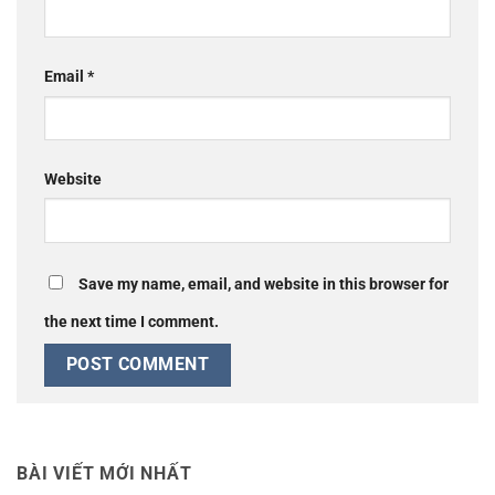
Email
*
Website
Save my name, email, and website in this browser for
the next time I comment.
BÀI VIẾT MỚI NHẤT