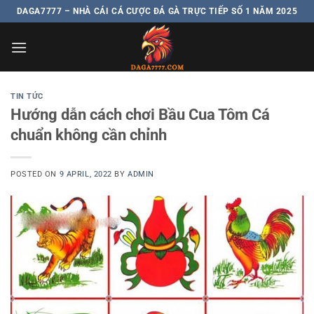
Skip
DAGA7777 – NHÀ CÁI CÁ CƯỢC ĐÁ GÀ TRỰC TIẾP SỐ 1 NĂM 2025
to
content
TIN TỨC
Hướng dẫn cách chơi Bầu Cua Tôm Cá
chuẩn không cần chỉnh
POSTED ON
9 APRIL, 2022
BY
ADMIN