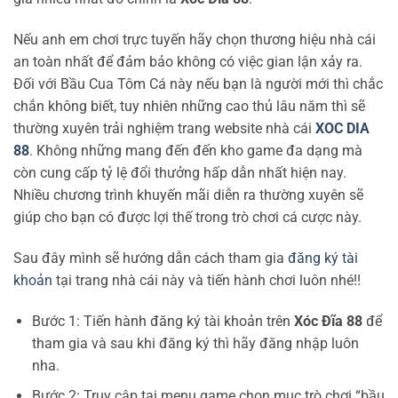
Nếu anh em chơi trực tuyến hãy chọn thương hiệu nhà cái
an toàn nhất để đảm bảo không có việc gian lận xảy ra.
Đối với Bầu Cua Tôm Cá này nếu bạn là người mới thì chắc
chắn không biết, tuy nhiên những cao thủ lâu năm thì sẽ
thường xuyên trải nghiệm trang website nhà cái
XOC DIA
88
. Không những mang đến đến kho game đa dạng mà
còn cung cấp tỷ lệ đổi thưởng hấp dẫn nhất hiện nay.
Nhiều chương trình khuyến mãi diễn ra thường xuyên sẽ
giúp cho bạn có được lợi thế trong trò chơi cá cược này.
Sau đây mình sẽ hướng dẫn cách tham gia
đăng ký tài
khoản
tại trang nhà cái này và tiến hành chơi luôn nhé!!
Bước 1: Tiến hành đăng ký tài khoản trên
Xóc Đĩa 88
để
tham gia và sau khi đăng ký thì hãy đăng nhập luôn
nha.
Bước 2: Truy cập tại menu game chọn mục trò chơi “bầu