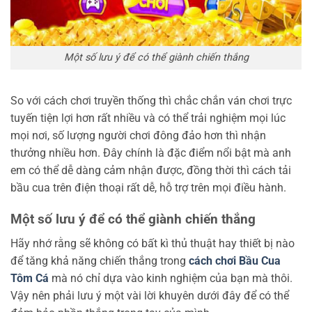
Một số lưu ý để có thể giành chiến thắng
So với cách chơi truyền thống thì chắc chắn ván chơi trực
tuyến tiện lợi hơn rất nhiều và có thể trải nghiệm mọi lúc
mọi nơi, số lượng người chơi đông đảo hơn thì nhận
thưởng nhiều hơn. Đây chính là đặc điểm nổi bật mà anh
em có thể dễ dàng cảm nhận được, đồng thời thì cách tải
bầu cua trên điện thoại rất dễ, hỗ trợ trên mọi điều hành.
Một số lưu ý để có thể giành chiến thắng
Hãy nhớ rằng sẽ không có bất kì thủ thuật hay thiết bị nào
để tăng khả năng chiến thắng trong
cách chơi Bầu Cua
Tôm Cá
mà nó chỉ dựa vào kinh nghiệm của bạn mà thôi.
Vậy nên phải lưu ý một vài lời khuyên dưới đây để có thể