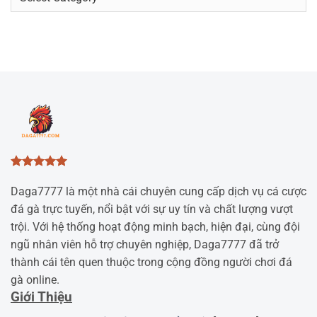
mục
Chơi
Cá
Là
Cược
Có
Đỉnh
Lãi
Cao
Dành
Cho
Anh
Em
Đam
Mê
Đá
Gà
Daga7777 là một nhà cái chuyên cung cấp dịch vụ cá cược
đá gà trực tuyến, nổi bật với sự uy tín và chất lượng vượt
trội. Với hệ thống hoạt động minh bạch, hiện đại, cùng đội
ngũ nhân viên hỗ trợ chuyên nghiệp, Daga7777 đã trở
thành cái tên quen thuộc trong cộng đồng người chơi đá
gà online.
Giới Thiệu