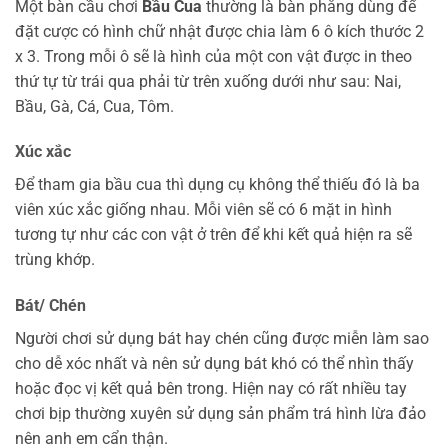
Một bàn cầu chơi
Bầu Cua
thường là bàn phẳng dùng để
đặt cược có hình chữ nhật được chia làm 6 ô kích thước 2
x 3. Trong mỗi ô sẽ là hình của một con vật được in theo
thứ tự từ trái qua phải từ trên xuống dưới như sau: Nai,
Bầu, Gà, Cá, Cua, Tôm.
Xúc xắc
Để tham gia bầu cua thì dụng cụ không thể thiếu đó là ba
viên xúc xắc giống nhau. Mỗi viên sẽ có 6 mặt in hình
tương tự như các con vật ở trên để khi kết quả hiện ra sẽ
trùng khớp.
Bát/ Chén
Người chơi sử dụng bát hay chén cũng được miễn làm sao
cho dễ xóc nhất và nên sử dụng bát khó có thể nhìn thấy
hoặc đọc vị kết quả bên trong. Hiện nay có rất nhiều tay
chơi bịp thường xuyên sử dụng sản phẩm trá hình lừa đảo
nên anh em cẩn thận.