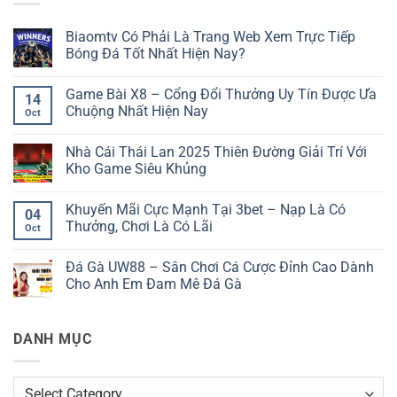
Biaomtv Có Phải Là Trang Web Xem Trực Tiếp
Bóng Đá Tốt Nhất Hiện Nay?
No
Comments
Game Bài X8 – Cổng Đổi Thưởng Uy Tín Được Ưa
on
14
Biaomtv
Chuộng Nhất Hiện Nay
Oct
Có
Phải
No
Là
Comments
Nhà Cái Thái Lan 2025 Thiên Đường Giải Trí Với
Trang
on
Web
Game
Kho Game Siêu Khủng
Xem
Bài
Trực
X8
No
Tiếp
–
Comments
Khuyến Mãi Cực Mạnh Tại 3bet – Nạp Là Có
Bóng
Cổng
on
04
Đá
Đổi
Nhà
Thưởng, Chơi Là Có Lãi
Oct
Tốt
Thưởng
Cái
Nhất
Uy
Thái
No
Hiện
Tín
Lan
Comments
Đá Gà UW88 – Sân Chơi Cá Cược Đỉnh Cao Dành
Nay?
Được
2025
on
Ưa
Thiên
Khuyến
Cho Anh Em Đam Mê Đá Gà
Chuộng
Đường
Mãi
Nhất
Giải
Cực
No
Hiện
Trí
Mạnh
Comments
Nay
Với
Tại
on
DANH MỤC
Kho
3bet
Đá
Game
–
Gà
Siêu
Nạp
UW88
Khủng
Là
–
Có
Sân
Danh
Thưởng,
Chơi