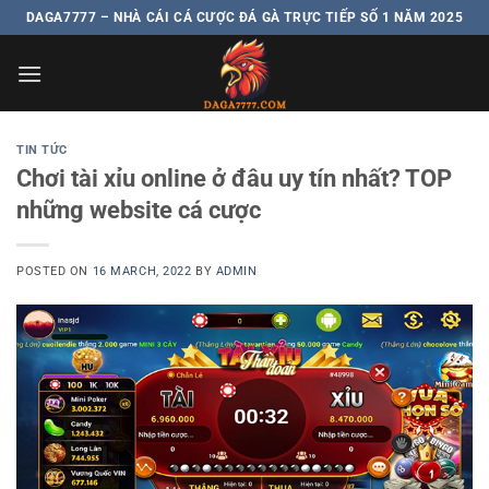
Skip
DAGA7777 – NHÀ CÁI CÁ CƯỢC ĐÁ GÀ TRỰC TIẾP SỐ 1 NĂM 2025
to
content
TIN TỨC
Chơi tài xỉu online ở đâu uy tín nhất? TOP
những website cá cược
POSTED ON
16 MARCH, 2022
BY
ADMIN