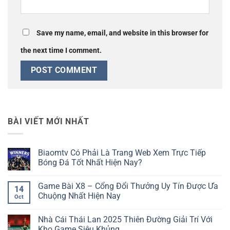
Save my name, email, and website in this browser for
the next time I comment.
BÀI VIẾT MỚI NHẤT
Biaomtv Có Phải Là Trang Web Xem Trực Tiếp
Bóng Đá Tốt Nhất Hiện Nay?
No
Comments
Game Bài X8 – Cổng Đổi Thưởng Uy Tín Được Ưa
on
14
Biaomtv
Chuộng Nhất Hiện Nay
Oct
Có
Phải
No
Là
Comments
Nhà Cái Thái Lan 2025 Thiên Đường Giải Trí Với
Trang
on
Web
Game
Kho Game Siêu Khủng