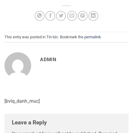
This entry was posted in
Tin tức
. Bookmark the
permalink
.
ADMIN
[bvlq_danh_muc]
Leave a Reply