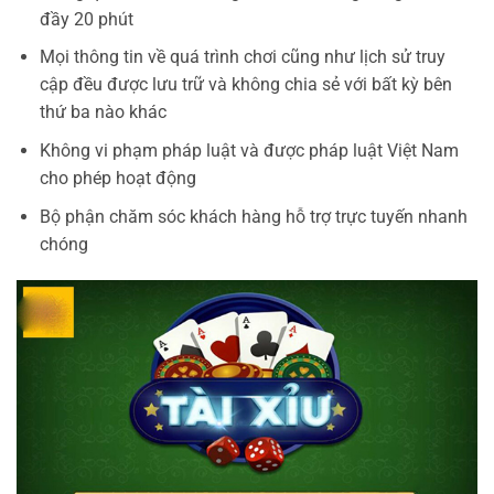
đầy 20 phút
Mọi thông tin về quá trình chơi cũng như lịch sử truy
cập đều được lưu trữ và không chia sẻ với bất kỳ bên
thứ ba nào khác
Không vi phạm pháp luật và được pháp luật Việt Nam
cho phép hoạt động
Bộ phận chăm sóc khách hàng hỗ trợ trực tuyến nhanh
chóng