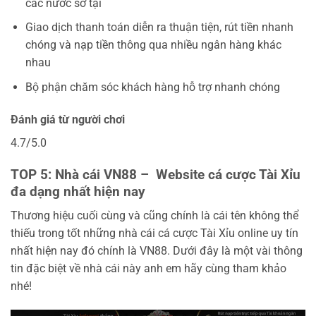
các nước sở tại
Giao dịch thanh toán diễn ra thuận tiện, rút tiền nhanh
chóng và nạp tiền thông qua nhiều ngân hàng khác
nhau
Bộ phận chăm sóc khách hàng hỗ trợ nhanh chóng
Đánh giá từ người chơi
4.7/5.0
TOP 5: Nhà cái VN88 – Website cá cược Tài Xỉu
đa dạng nhất hiện nay
Thương hiệu cuối cùng và cũng chính là cái tên không thể
thiếu trong tốt những nhà cái cá cược Tài Xỉu online uy tín
nhất hiện nay đó chính là VN88. Dưới đây là một vài thông
tin đặc biệt về nhà cái này anh em hãy cùng tham khảo
nhé!