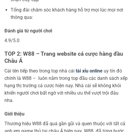
Tổng đài chăm sóc khách hàng hỗ trợ mọi lúc mọi nơi
thông qua:
Đánh giá từ người chơi
4.9/5.0
TOP 2: W88 – Trang website cá cược hàng đầu
Châu Á
Cái tên tiếp theo trong top nhà cái
tài xỉu online
uy tín đó
chính là W88 – luôn nằm trong top đầu các danh sách xếp
hạng thị trường cá cược hiện nay. Nhà cái sẽ không khỏi
khiến người chơi bất ngờ với nhiều ưu thế vượt trội đâu
nha.
Giới thiệu
Thương hiệu W88 đã quá gần gũi và quen thuộc với tất cả
anh em game thủ tại châu Á hiện nay. W88 đã từng bước