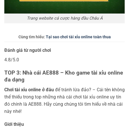
Trang website cá cược hàng đầu Châu Á
Cùng tìm hiểu:
Tại sao chơi tài xỉu online toàn thua
Đánh giá từ người chơi
4.8/5.0
TOP 3: Nhà cái AE888 – Kho game tài xỉu online
đa dạng
Chơi tài xỉu online ở đâu
để tránh lừa đảo? – Cái tên không
thể thiếu trong top những nhà cái chơi tài xỉu online uy tín
đó chính là AE888. Hãy cùng chúng tôi tìm hiểu về nhà cái
này nhé!
Giới thiệu