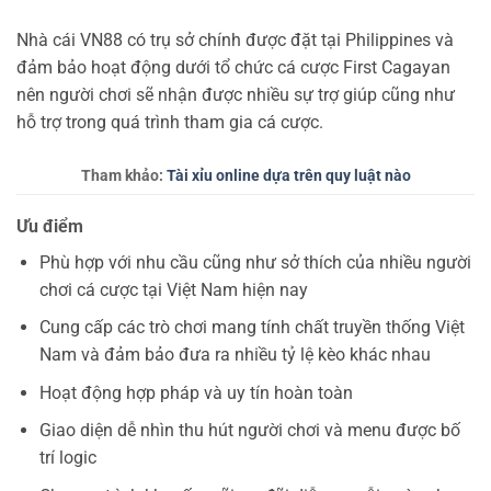
Nhà cái VN88 có trụ sở chính được đặt tại Philippines và
đảm bảo hoạt động dưới tổ chức cá cược First Cagayan
nên người chơi sẽ nhận được nhiều sự trợ giúp cũng như
hỗ trợ trong quá trình tham gia cá cược.
Tham khảo:
Tài xỉu online dựa trên quy luật nào
Ưu điểm
Phù hợp với nhu cầu cũng như sở thích của nhiều người
chơi cá cược tại Việt Nam hiện nay
Cung cấp các trò chơi mang tính chất truyền thống Việt
Nam và đảm bảo đưa ra nhiều tỷ lệ kèo khác nhau
Hoạt động hợp pháp và uy tín hoàn toàn
Giao diện dễ nhìn thu hút người chơi và menu được bố
trí logic