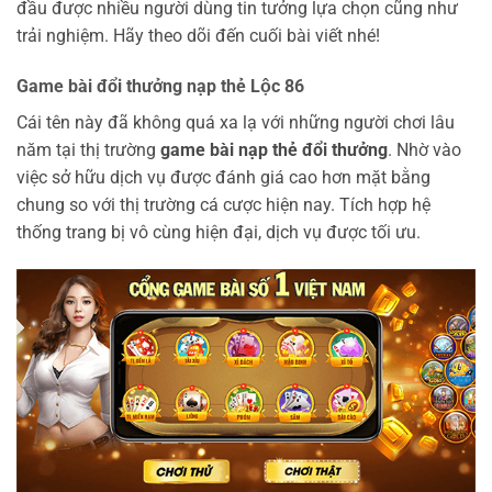
đầu được nhiều người dùng tin tưởng lựa chọn cũng như
trải nghiệm. Hãy theo dõi đến cuối bài viết nhé!
Game bài đổi thưởng nạp thẻ Lộc 86
Cái tên này đã không quá xa lạ với những người chơi lâu
năm tại thị trường
game bài nạp thẻ đổi thưởng
. Nhờ vào
việc sở hữu dịch vụ được đánh giá cao hơn mặt bằng
chung so với thị trường cá cược hiện nay. Tích hợp hệ
thống trang bị vô cùng hiện đại, dịch vụ được tối ưu.