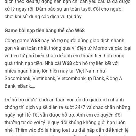
dịch theo kiểu tự động nên bạn chỉ cần yêu cầu là đã được
xử lý ngay rồi. Đảm bảo sự an toàn tuyệt đối cho người
chơi khi sử dụng các dịch vụ tại đây.
Game bài nạp tiền bằng thẻ cào W68
Cổng game
W68
này hỗ trợ người dùng giao dịch nhanh
gọn và an toàn nhất thông qua ví điện tử Momo và các loại
ví điện tử phổ biến khác để anh em thuận tiện hơn trong
quá trình nạp tiền. Nhà cái
W68
còn hỗ trợ liên kết với
nhiều ngân hàng lớn hiện nay tại Việt Nam như:
Sacombank, Vietinbank, Vietcombank, tp Bank, Đông Á
Bank, eBank,…
Để hỗ trợ người chơi an toàn với tốc độ giao dịch nhanh
chóng thì dịch vụ sẽ diễn ra suốt 24/7 và chắc chắn những
ngày nghỉ lễ Tết vẫn được hỗ trợ. Anh em có quyền đổi
thưởng tự do với tỷ lệ quy đổi khủng không giới hạn luôn
nhé. Thêm vào đó là hàng loạt ưu đãi hấp dẫn để khích lệ