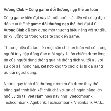
Vương Club – Cổng game đổi thưởng nạp thẻ an toàn
Cổng game hiện đại này là một bước cải tiến vô cùng độc
đáo của thế hệ
game đổi thưởng nạp thẻ
thời đại 4.0.
Vương Club
đã xây dựng một thương hiệu riêng với sự đầu
tư kỹ lưỡng từ trong website cho đến game.
Thương hiệu đã tạo nên một sân chơi an toàn với số lượng
người truy cập đông đảo mỗi ngày. Luôn chiếm được lòng
tin của người dùng thông qua hệ thống dịch vụ tối ưu với
sự đối đãi nồng hậu, kết hợp kho trò chơi giải trí đa dạng
ưu đãi người dùng.
Những quy trình đổi thưởng rườm rà đã được thay thế
bằng quá trình liên kết chặt chẽ với tất cả ngân hàng lớn
nhỏ uy tín tại Việt Nam hiện nay như: Vietcombank,
Techcombank, Agribank, Techcombank, Vietinbank ACB,..