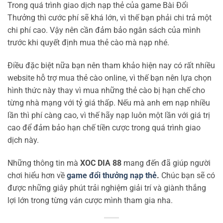
Trong quá trình giao dịch nạp thẻ của game Bài Đổi
Thưởng thì cước phí sẽ khá lớn, vì thế bạn phải chi trả một
chi phí cao. Vậy nên cần đảm bảo ngân sách của mình
trước khi quyết định mua thẻ cào mà nạp nhé.
Điều đặc biệt nữa bạn nên tham khảo hiện nay có rất nhiều
website hỗ trợ mua thẻ cào online, vì thế bạn nên lựa chọn
hình thức này thay vì mua những thẻ cào bị hạn chế cho
từng nhà mạng với tỷ giá thấp. Nếu mà anh em nạp nhiều
lần thì phí càng cao, vì thế hãy nạp luôn một lần với giá trị
cao để đảm bảo hạn chế tiền cược trong quá trình giao
dịch này.
Những thông tin mà
XOC DIA 88
mang đến đã giúp người
chơi hiểu hơn về
game đổi thưởng nạp thẻ
.
Chúc bạn sẽ có
được những giây phút trải nghiệm giải trí và giành thắng
lợi lớn trong từng ván cược mình tham gia nha.