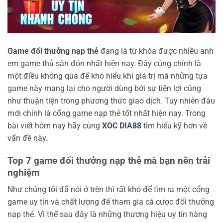
Game đổi thưởng nạp thẻ
đang là từ khóa được nhiều anh
em game thủ săn đón nhất hiện nay. Đây cũng chính là
một điều không quá để khó hiểu khi giá trị mà những tựa
game này mang lại cho người dùng bởi sự tiện lợi cũng
như thuận tiện trong phương thức giao dịch. Tuy nhiên đâu
mới chính là cổng game nạp thẻ tốt nhất hiện nay. Trong
bài viết hôm nay hãy cùng
XOC DIA88
tìm hiểu kỹ hơn về
vấn đề này.
Top 7 game đổi thưởng nạp thẻ mà bạn nên trải
nghiệm
Như chúng tôi đã nói ở trên thì rất khó để tìm ra một cổng
game uy tín và chất lượng để tham gia cá cược đổi thưởng
nạp thẻ. Vì thế sau đây là những thương hiệu uy tín hàng