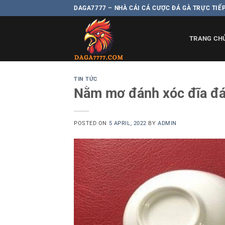
Skip
DAGA7777 – NHÀ CÁI CÁ CƯỢC ĐÁ GÀ TRỰC TIẾP
to
content
TRANG CH
TIN TỨC
Nằm mơ đánh xóc đĩa đán
POSTED ON
5 APRIL, 2022
BY
ADMIN