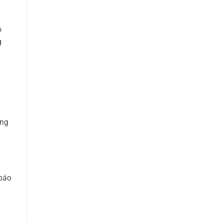
ì
ó
g
h
ong
 báo