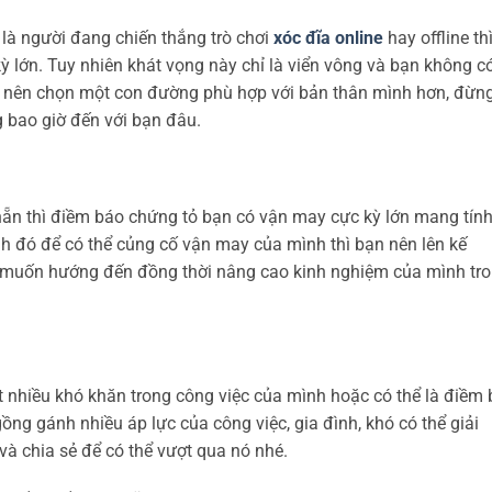
là người đang chiến thắng trò chơi
xóc đĩa online
hay offline th
 lớn. Tuy nhiên khát vọng này chỉ là viển vông và bạn không c
n nên chọn một con đường phù hợp với bản thân mình hơn, đừn
 bao giờ đến với bạn đâu.
hẵn thì điềm báo chứng tỏ bạn có vận may cực kỳ lớn mang tín
nh đó để có thể củng cố vận may của mình thì bạn nên lên kế
n muốn hướng đến đồng thời nâng cao kinh nghiệm của mình tr
t nhiều khó khăn trong công việc của mình hoặc có thể là điềm
ng gánh nhiều áp lực của công việc, gia đình, khó có thể giải
và chia sẻ để có thể vượt qua nó nhé.