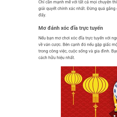
Chỉ cần mạnh mẽ với tất cả mọi chuyện th
giải quyết chính xác nhất. Đừng quá gắng
đấy.
Mơ đánh xóc đĩa trực tuyến
Nếu bạn mơ chơi xóc đĩa trực tuyến với ngư
về ván cược. Bên cạnh đó nếu gặp giấc mộ
trong công việc, cuộc sống và gia đình. Bạ
cách hữu hiệu nhất.