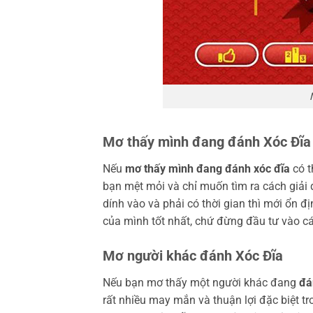
Mơ thấy mình đang đánh Xóc Đĩa
Nếu
mơ thấy mình đang đánh xóc đĩa
có t
bạn mệt mỏi và chỉ muốn tìm ra cách giải q
dính vào và phải có thời gian thì mới ổn đ
của mình tốt nhất, chứ đừng đầu tư vào các
Mơ người khác đánh Xóc Đĩa
Nếu bạn mơ thấy một người khác đang
đá
rất nhiều may mắn và thuận lợi đặc biệt tro