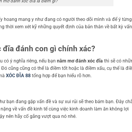
 mơ đánh xóc đĩa là điềm gì?
ấy hoang mang y như đang có người theo dõi mình và để ý từng
ồng thời xem xét kỹ những quyết định của bản thân về bất kỳ vấ
đĩa đánh con gì chính xác?
u có ý nghĩa riêng, nếu bạn
nằm mơ đánh xóc đĩa
thì sẽ có nhữ
ó cũng cũng có thể là điềm tốt hoặc là điềm xấu, cụ thể là đi
 mà
XÓC ĐĨA 88
tổng hợp để bạn hiểu rõ hơn.
như bạn đang gặp vấn đề và sự xui rủi sẽ theo bám bạn. Đây ch
nặng về vấn đề kinh tế cùng việc kinh doanh làm ăn không lợi
ậy nên hãy cố gắng vượt qua nó nhé.