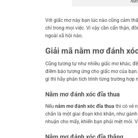
Nằm
Với giấc mơ này bạn lúc nào cũng cảm th
chỉ trong mọi việc. Vì vậy cần cẩn thận, đ
ngoài xã hội nào.
Giải mã nằm mơ đánh xóc 
Cũng tương tự như nhiều giấc mơ khác, đề
điềm báo tương ứng cho giấc mơ của bạn. Đ
gì thì hãy phân tích trình từng trường hợp
Nằm mơ đánh xóc đĩa thua
Nếu
nằm mơ đánh xóc đĩa thua
thì có vẻ 
chắn là một giai đoạn khó khăn, như gánh 
nhuận cho mấy, khiến bạn phải mệt mỏi. V
Nằm mơ đánh xóc đĩa thắng