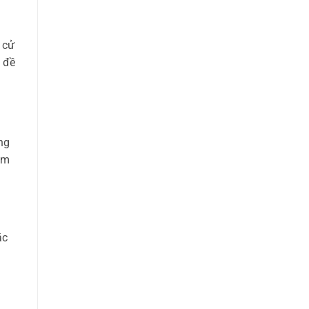
 cử
n đề
ng
ềm
ắc