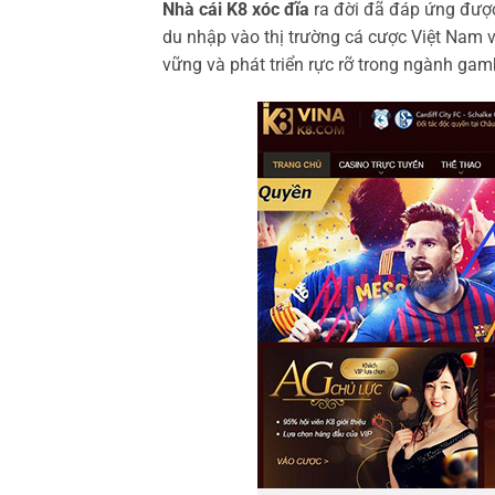
Nhà cái K8 xóc đĩa
ra đời đã đáp ứng được
du nhập vào thị trường cá cược Việt Nam 
vững và phát triển rực rỡ trong ngành gam