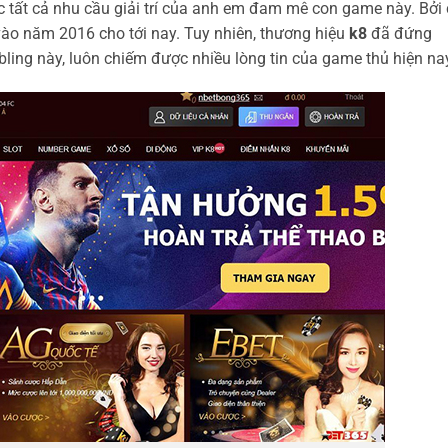
 tất cả nhu cầu giải trí của anh em đam mê con game này. Bởi 
vào năm 2016 cho tới nay. Tuy nhiên, thương hiệu
k8
đã đứng
bling này, luôn chiếm được nhiều lòng tin của game thủ hiện na