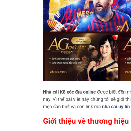
Nhà cái K8 xóc đĩa online
được biết đến n
nay. Vì thế bài viết này chúng tôi sẽ giới
mẹo cần biết và con link mà
nhà cái uy tín
Giới thiệu về thương hiệu