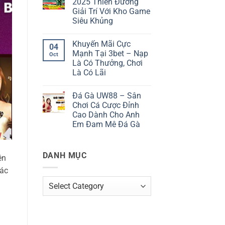
2025 Thiên Đường
Bài
Bóng
Giải Trí Với Kho Game
X8
Đá
–
Tốt
Siêu Khủng
Cổng
Nhất
Đổi
No
Hiện
Thưởng
Comments
Nay?
Khuyến Mãi Cực
on
Uy
04
Nhà
Tín
Mạnh Tại 3bet – Nạp
Oct
Cái
Được
Là Có Thưởng, Chơi
Thái
Ưa
Lan
Chuộng
Là Có Lãi
2025
Nhất
Thiên
No
Hiện
Đường
Comments
Nay
Đá Gà UW88 – Sân
on
Giải
Khuyến
Trí
Chơi Cá Cược Đỉnh
Mãi
Với
Cao Dành Cho Anh
Cực
Kho
Mạnh
Game
Em Đam Mê Đá Gà
Tại
Siêu
3bet
No
Khủng
–
Comments
on
Nạp
DANH MỤC
Đá
Là
ện
Gà
Có
UW88
Thưởng,
các
–
Chơi
Sân
Là
Danh
Chơi
Có
mục
Cá
Lãi
Cược
Đỉnh
Cao
Dành