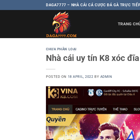
Skip
DAGA7777 – NHÀ CÁI CÁ CƯỢC ĐÁ GÀ TRỰC TIẾP
to
content
TRANG CH
CHƯA PHÂN LOẠI
Nhà cái uy tín K8 xóc đĩ
POSTED ON
18 APRIL, 2022
BY
ADMIN