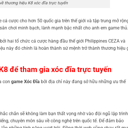
 về thương hiệu K8 xóc đĩa trực tuyến
e cá cược cho hơn 50 quốc gia trên thế giới và tập trung mở rộn
có sân chơi minh bạch, lành mạnh bậc nhất cho anh em game thủ
ởi hai tổ chức cá cược hàng đầu thế giới Philippines CEZA và
iệu này đó chính là hoàn thành sứ mệnh trở thành thương hiệu g
K8 để tham gia xóc đĩa trực tuyến
a con
game Xóc Đĩa
bởi địa chỉ này đang sở hữu những ưu thế
hắc chắn sẽ không làm bạn thất vọng nhờ vào đội ngũ lập trình
 tiếng, chuyên môn sâu về công nghệ trên quốc tế. Để đảm bảo
 lẫn những tính năng vượt trội. Đồng thời web cũng chạy rất m