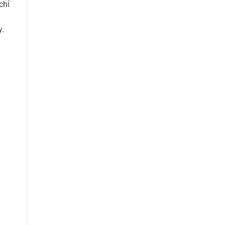
Cho
chỉ
Anh
Em
Đam
Mê
y.
Đá
Gà