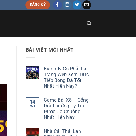
ĐĂNG KÝ
BÀI VIẾT MỚI NHẤT
Biaomtv Có Phải Là
Trang Web Xem Trực
Tiếp Bóng Đá Tốt
Nhất Hiện Nay?
No
Comments
Game Bài X8 – Cổng
on
14
Biaomtv
Đổi Thưởng Uy Tín
Oct
Có
Được Ưa Chuộng
Phải
Là
Nhất Hiện Nay
Trang
Web
No
Xem
Comments
Nhà Cái Thái Lan
on
Trực
Game
Tiếp