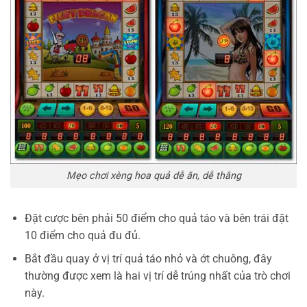
Mẹo chơi xèng hoa quả dễ ăn, dễ thắng
Đặt cược bên phải 50 điểm cho quả táo và bên trái đặt
10 điểm cho quả đu đủ.
Bắt đầu quay ở vị trí quả táo nhỏ và ớt chuông, đây
thường được xem là hai vị trí dễ trúng nhất của trò chơi
này.