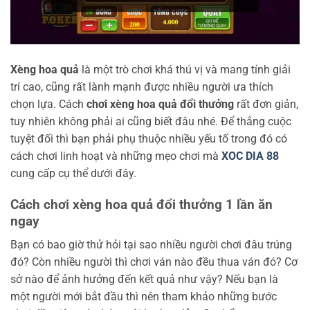
Xèng hoa quả
là một trò chơi khá thú vị và mang tính giải
trí cao, cũng rất lành mạnh được nhiều người ưa thích
chọn lựa. Cách
chơi xèng hoa quả đổi thưởng
rất đơn giản,
tuy nhiên không phải ai cũng biết đâu nhé. Để thắng cuộc
tuyệt đối thì bạn phải phụ thuộc nhiều yếu tố trong đó có
cách chơi linh hoạt và những mẹo chơi mà
XOC DIA 88
cung cấp cụ thể dưới đây.
Cách chơi xèng hoa quả đổi thưởng 1 lần ăn
ngay
Bạn có bao giờ thử hỏi tại sao nhiều người chơi đâu trúng
đó? Còn nhiều người thì chơi ván nào đều thua ván đó? Cơ
sở nào để ảnh hưởng đến kết quả như vậy? Nếu bạn là
một người mới bắt đầu thì nên tham khảo những bước