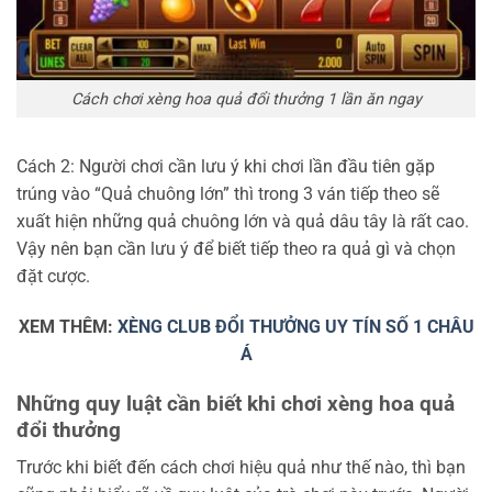
Cách chơi xèng hoa quả đổi thưởng 1 lần ăn ngay
Cách 2: Người chơi cần lưu ý khi chơi lần đầu tiên gặp
trúng vào “Quả chuông lớn” thì trong 3 ván tiếp theo sẽ
xuất hiện những quả chuông lớn và quả dâu tây là rất cao.
Vậy nên bạn cần lưu ý để biết tiếp theo ra quả gì và chọn
đặt cược.
XEM THÊM:
XÈNG CLUB ĐỔI THƯỞNG UY TÍN SỐ 1 CHÂU
Á
Những quy luật cần biết khi chơi xèng hoa quả
đổi thưởng
Trước khi biết đến cách chơi hiệu quả như thế nào, thì bạn