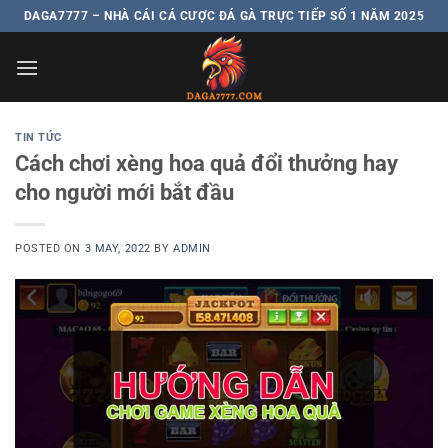
Skip
DAGA7777 – NHÀ CÁI CÁ CƯỢC ĐÁ GÀ TRỰC TIẾP SỐ 1 NĂM 2025
to
content
TIN TỨC
Cách chơi xèng hoa quả đổi thưởng hay
cho người mới bắt đầu
POSTED ON
3 MAY, 2022
BY
ADMIN