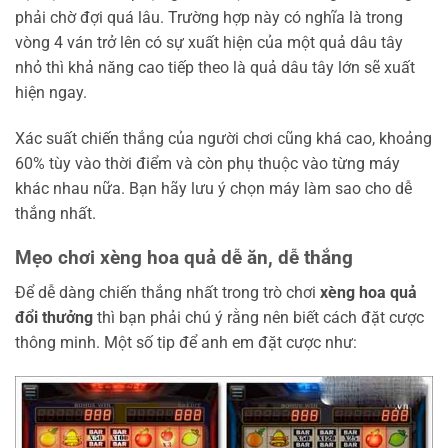
phải chờ đợi quá lâu. Trường hợp này có nghĩa là trong
vòng 4 ván trở lên có sự xuất hiện của một quả dâu tây
nhỏ thì khả năng cao tiếp theo là quả dâu tây lớn sẽ xuất
hiện ngay.
Xác suất chiến thắng của người chơi cũng khá cao, khoảng
60% tùy vào thời điểm và còn phụ thuộc vào từng máy
khác nhau nữa. Bạn hãy lưu ý chọn máy làm sao cho dễ
thắng nhất.
Mẹo chơi xèng hoa quả dễ ăn, dễ thắng
Để dễ dàng chiến thắng nhất trong trò chơi
xèng hoa quả
đổi thưởng
thì bạn phải chú ý rằng nên biết cách đặt cược
thông minh. Một số tip để anh em đặt cược như: