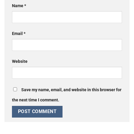
Name
*
Email
*
Website
Save my name, email, and website in this browser for
the next time I comment.