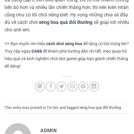
tiến bộ hơn và nhiều lần chiến thắng hơn, thì nên kiên nhẫn
cũng như có lối chơi riêng biệt. Hy vọng những chia sẻ đầy
đủ về cách chơi
xèng hoa quả đổi thưởng
sẽ giúp ích nhiều
cho anh em.
>>
Bạn muốn tìm hiểu
cách chơi xèng hoa
để tăng cơ hội trúng lớn?
Truy cập ngay
GA88
để khám phá hướng dẫn chi tiết, mẹo quay hũ
hiệu quả và kinh nghiệm chơi slot game giúp bạn giành chiến thắng
dễ dàng!
This entry was posted in
Tin tức
and tagged
xèng hoa quả đổi thưởng
.
ADMIN