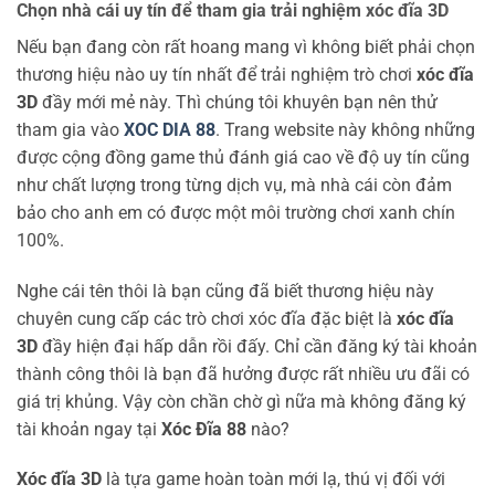
Chọn nhà cái uy tín để tham gia trải nghiệm xóc đĩa 3D
Nếu bạn đang còn rất hoang mang vì không biết phải chọn
thương hiệu nào uy tín nhất để trải nghiệm trò chơi
xóc đĩa
3D
đầy mới mẻ này. Thì chúng tôi khuyên bạn nên thử
tham gia vào
XOC DIA 88
. Trang website này không những
được cộng đồng game thủ đánh giá cao về độ uy tín cũng
như chất lượng trong từng dịch vụ, mà nhà cái còn đảm
bảo cho anh em có được một môi trường chơi xanh chín
100%.
Nghe cái tên thôi là bạn cũng đã biết thương hiệu này
chuyên cung cấp các trò chơi xóc đĩa đặc biệt là
xóc đĩa
3D
đầy hiện đại hấp dẫn rồi đấy. Chỉ cần đăng ký tài khoản
thành công thôi là bạn đã hưởng được rất nhiều ưu đãi có
giá trị khủng. Vậy còn chần chờ gì nữa mà không đăng ký
tài khoản ngay tại
Xóc Đĩa 88
nào?
Xóc đĩa 3D
là tựa game hoàn toàn mới lạ, thú vị đối với