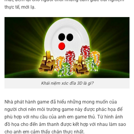
thực tế, mới lạ.
Khái niệm xóc đĩa 3D là gì?
Nhà phát hành game đã hiểu những mong muốn của
người chơi nên môi trường game này được phác họa để
phù hợp với nhu cầu của anh em game thủ. Từ hình ảnh
đồ họa cho đến âm thanh được kết hợp với nhau làm sao
cho anh em cảm thấy chân thực nhất.