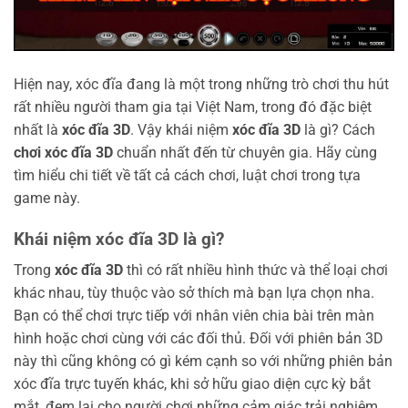
Hiện nay, xóc đĩa đang là một trong những trò chơi thu hút
rất nhiều người tham gia tại Việt Nam, trong đó đặc biệt
nhất là
xóc đĩa 3D
. Vậy khái niệm
xóc đĩa 3D
là gì? Cách
chơi xóc đĩa 3D
chuẩn nhất đến từ chuyên gia. Hãy cùng
tìm hiểu chi tiết về tất cả cách chơi, luật chơi trong tựa
game này.
Khái niệm xóc đĩa 3D là gì?
Trong
xóc đĩa 3D
thì có rất nhiều hình thức và thể loại chơi
khác nhau, tùy thuộc vào sở thích mà bạn lựa chọn nha.
Bạn có thể chơi trực tiếp với nhân viên chia bài trên màn
hình hoặc chơi cùng với các đối thủ. Đối với phiên bản 3D
này thì cũng không có gì kém cạnh so với những phiên bản
xóc đĩa trực tuyến khác, khi sở hữu giao diện cực kỳ bắt
mắt, đem lại cho người chơi những cảm giác trải nghiệm