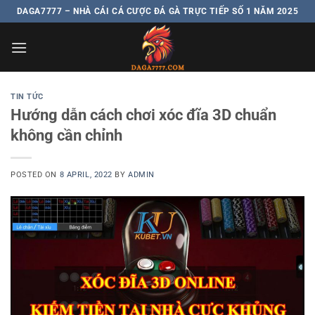
Skip
DAGA7777 – NHÀ CÁI CÁ CƯỢC ĐÁ GÀ TRỰC TIẾP SỐ 1 NĂM 2025
to
content
TIN TỨC
Hướng dẫn cách chơi xóc đĩa 3D chuẩn
không cần chỉnh
POSTED ON
8 APRIL, 2022
BY
ADMIN