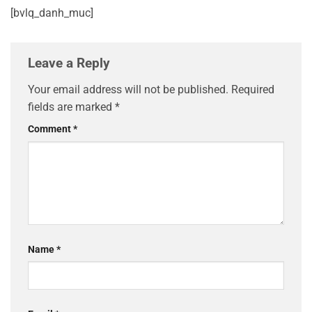
[bvlq_danh_muc]
Leave a Reply
Your email address will not be published.
Required
fields are marked
*
Comment
*
Name
*