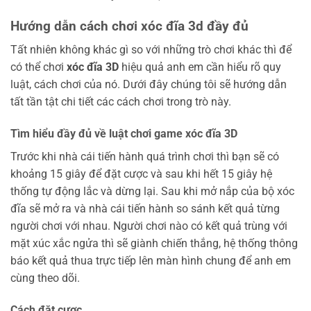
Hướng dẫn cách chơi xóc đĩa 3d đầy đủ
Tất nhiên không khác gì so với những trò chơi khác thì để
có thể chơi
xóc đĩa 3D
hiệu quả anh em cần hiểu rõ quy
luật, cách chơi của nó. Dưới đây chúng tôi sẽ hướng dẫn
tất tần tật chi tiết các cách chơi trong trò này.
Tìm hiểu đầy đủ về luật chơi game xóc đĩa 3D
Trước khi nhà cái tiến hành quá trình chơi thì bạn sẽ có
khoảng 15 giây để đặt cược và sau khi hết 15 giây hệ
thống tự động lắc và dừng lại. Sau khi mở nắp của bộ xóc
đĩa sẽ mở ra và nhà cái tiến hành so sánh kết quả từng
người chơi với nhau. Người chơi nào có kết quả trùng với
mặt xúc xắc ngửa thì sẽ giành chiến thắng, hệ thống thông
báo kết quả thua trực tiếp lên màn hình chung để anh em
cùng theo dõi.
Cách đặt cược