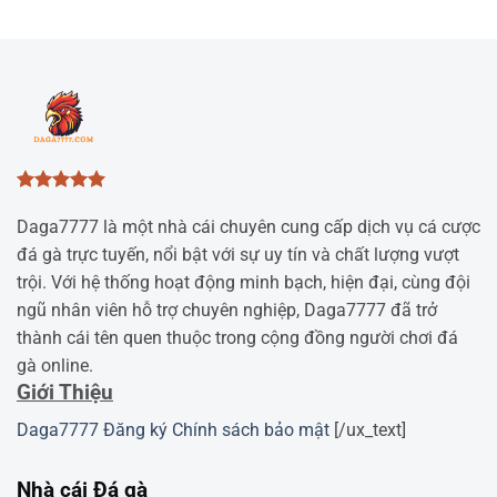
Cho
Anh
Em
Đam
Mê
Đá
Gà
Daga7777 là một nhà cái chuyên cung cấp dịch vụ cá cược
đá gà trực tuyến, nổi bật với sự uy tín và chất lượng vượt
trội. Với hệ thống hoạt động minh bạch, hiện đại, cùng đội
ngũ nhân viên hỗ trợ chuyên nghiệp, Daga7777 đã trở
thành cái tên quen thuộc trong cộng đồng người chơi đá
gà online.
Giới Thiệu
Daga7777
Đăng ký
Chính sách bảo mật
[/ux_text]
Nhà cái Đá gà